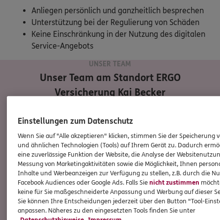
Anliegen persönlich und ganzheitlich besprechen
Unterstützung bei der Regulierung von Schäden
Keine Einschränkung in der Nutzung des digitalen
Service-Angebots
UNSER TEAM
Unser Team am Standort
ERGO
Versicherung Kai Becker
Einstellungen zum Datenschutz
Wenn Sie auf "Alle akzeptieren" klicken, stimmen Sie der Speicherung 
und ähnlichen Technologien (Tools) auf Ihrem Gerät zu. Dadurch ermö
eine zuverlässige Funktion der Website, die Analyse der Websitenutzun
Messung von Marketingaktivitäten sowie die Möglichkeit, Ihnen persona
Inhalte und Werbeanzeigen zur Verfügung zu stellen, z.B. durch die N
Facebook Audiences oder Google Ads. Falls Sie
nicht zustimmen
möchten
keine für Sie maßgeschneiderte Anpassung und Werbung auf dieser Se
Sie können Ihre Entscheidungen jederzeit über den Button "Tool-Eins
anpassen. Näheres zu den eingesetzten Tools finden Sie unter
Datenschutzhinweise
Impressum