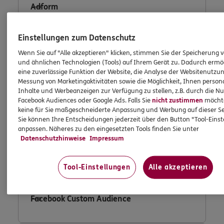
Adform
Einstellungen zum Datenschutz
Wenn Sie auf "Alle akzeptieren" klicken, stimmen Sie der Speicherung 
Consent Tool OneTrust
und ähnlichen Technologien (Tools) auf Ihrem Gerät zu. Dadurch ermö
eine zuverlässige Funktion der Website, die Analyse der Websitenutzun
Messung von Marketingaktivitäten sowie die Möglichkeit, Ihnen persona
Inhalte und Werbeanzeigen zur Verfügung zu stellen, z.B. durch die N
Facebook Audiences oder Google Ads. Falls Sie
nicht zustimmen
möchten
Fullstory
keine für Sie maßgeschneiderte Anpassung und Werbung auf dieser Se
Sie können Ihre Entscheidungen jederzeit über den Button "Tool-Eins
anpassen. Näheres zu den eingesetzten Tools finden Sie unter
Datenschutzhinweise
Impressum
Facebook Conversion Tracking
Tool-Einstellungen
Alle akzeptieren
Facebook Custom Audience