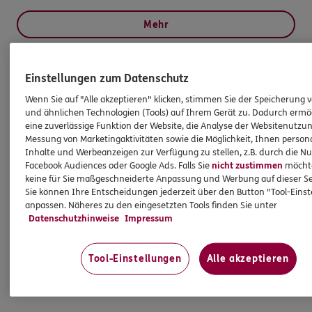
Mehr
Einstellungen zum Datenschutz
HINWEIS
Wichtiges aus dem Vermittlerrecht
Wenn Sie auf "Alle akzeptieren" klicken, stimmen Sie der Speicherung 
und ähnlichen Technologien (Tools) auf Ihrem Gerät zu. Dadurch ermö
eine zuverlässige Funktion der Website, die Analyse der Websitenutzun
Ich bin verpflichtet, Ihnen Auskünfte zu meiner
Messung von Marketingaktivitäten sowie die Möglichkeit, Ihnen persona
Inhalte und Werbeanzeigen zur Verfügung zu stellen, z.B. durch die N
Person zu geben. Sowohl Ihr Schutz als Verbraucher
Facebook Audiences oder Google Ads. Falls Sie
nicht zustimmen
möchten
sowie auch gesetzliche Regelungen halten mich
keine für Sie maßgeschneiderte Anpassung und Werbung auf dieser Se
dazu an. Ich biete Beratung an, für die
Sie können Ihre Entscheidungen jederzeit über den Button "Tool-Eins
Versicherungsvermittlung erhalte ich Provision,
anpassen. Näheres zu den eingesetzten Tools finden Sie unter
Datenschutzhinweise
Impressum
ferner sonstige Zuwendungen.
Mehr Informationen
Tool-Einstellungen
Alle akzeptieren