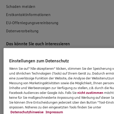
Schaden melden
Erstkontaktinformationen
EU-Offenlegungsvereinbarung
Datenverarbeitung
Das könnte Sie auch interessieren
Unsere Agentur
Einstellungen zum Datenschutz
Standorte
Wenn Sie auf "Alle akzeptieren" klicken, stimmen Sie der Speicherung 
und ähnlichen Technologien (Tools) auf Ihrem Gerät zu. Dadurch ermö
eine zuverlässige Funktion der Website, die Analyse der Websitenutzun
ERGO Versicherung Kai Becker
Messung von Marketingaktivitäten sowie die Möglichkeit, Ihnen persona
Inhalte und Werbeanzeigen zur Verfügung zu stellen, z.B. durch die N
Facebook Audiences oder Google Ads. Falls Sie
nicht zustimmen
möchten
Hauptagentur
keine für Sie maßgeschneiderte Anpassung und Werbung auf dieser Se
Sie können Ihre Entscheidungen jederzeit über den Button "Tool-Eins
Falkenhorst 13
anpassen. Näheres zu den eingesetzten Tools finden Sie unter
48155 Münster
Datenschutzhinweise
Impressum